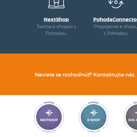
NextShop
PohodaConnecto
Tvorba e-shopov s
Prepojenie e-shop
Pohodou.
s Pohodou.
Neviete sa rozhodnúť? Kontaktujte nás,