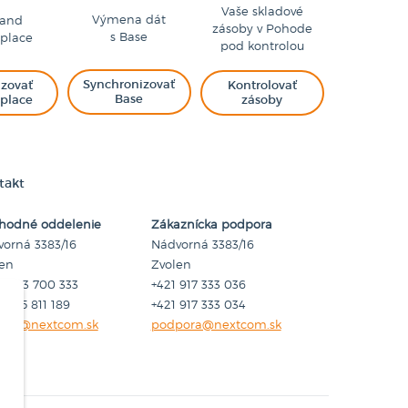
Vaše skladové
Výmena dát
land
zásoby v Pohode
s Base
place
pod kontrolou
Synchronizovať
izovať
Kontrolovať
Base
place
zásoby
takt
hodné oddelenie
Zákaznícka podpora
orná 3383/16
Nádvorná 3383/16
len
Zvolen
1 45 3 700 333
+421 917 333 036
1 905 811 189
+421 917 333 034
hod@nextcom.sk
podpora@nextcom.sk