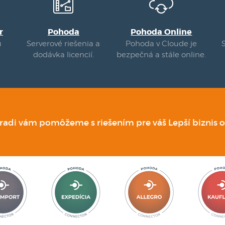
r
Pohoda
Pohoda Online
u
Serverové riešenia a
Pohoda v Cloude je
dodávka licencií.
bezpečná a stále online.
 radi vám pomôžeme s riešením pre váš Lepší biznis o