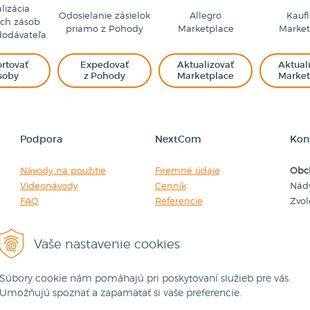
lizácia
Odosielanie zásielok
Allegro
Kauf
ých zásob
priamo z Pohody
Marketplace
Market
dodávateľa
rtovať
Expedovať
Aktualizovať
Aktual
soby
z Pohody
Marketplace
Market
Podpora
NextCom
Kon
Návody na použitie
Firemné údaje
Obc
Videonávody
Cenník
Nádv
FAQ
Referencie
Zvo
Nahlásiť incident
Obchodné podmienky
+ 42
place
TeamViewer
Používanie cookies
+ 42
Vaše nastavenie cookies
ker
Portfólio riešení
SiteMap
obc
Online konzultácia
HALTOM Účtovníctvo a dane
Súbory cookie nám pomáhajú pri poskytovaní služieb pre vás.
Umožňujú spoznať a zapamätať si vaše preferencie.