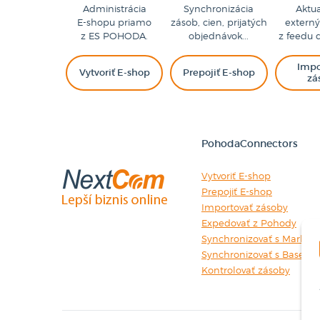
Administrácia
Synchronizácia
Aktua
E-shopu priamo
zásob, cien, prijatých
extern
z ES POHODA.
objednávok...
z feedu 
Impo
Vytvoriť E-shop
Prepojiť E-shop
zá
PohodaConnectors
Vytvoriť E-shop
Prepojiť E-shop
Importovať zásoby
Expedovať z Pohody
Synchronizovať s Market
Synchronizovať s Baselin
Kontrolovať zásoby