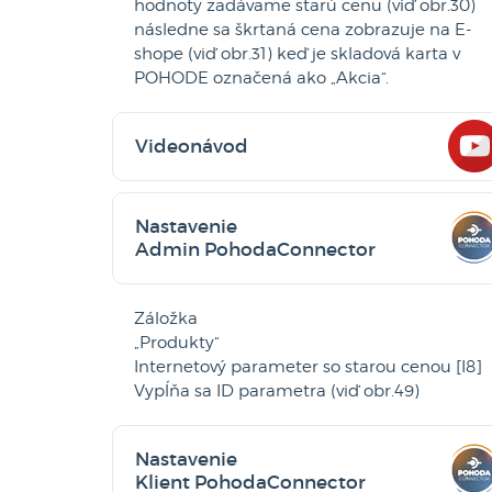
hodnoty zadávame starú cenu (viď obr.30)
následne sa škrtaná cena zobrazuje na E-
shope (viď obr.31) keď je skladová karta v
POHODE označená ako „Akcia“.
Videonávod
Nastavenie
Admin PohodaConnector
Záložka
„Produkty“
Internetový parameter so starou cenou [I8]
Vypĺňa sa ID parametra (viď obr.49)
Nastavenie
Klient PohodaConnector