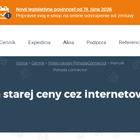
Nová legislatívna povinnosť od 19. júna 2026
Pripravte svoj e-shop na online odstúpenie od zmluvy
Cenník
Expedícia
AI
via
Podpora
Referenc
Home
>
Cenník
>
Video návody PohodaConnector
>
Manuál
Pohoda connector
 starej ceny cez internet