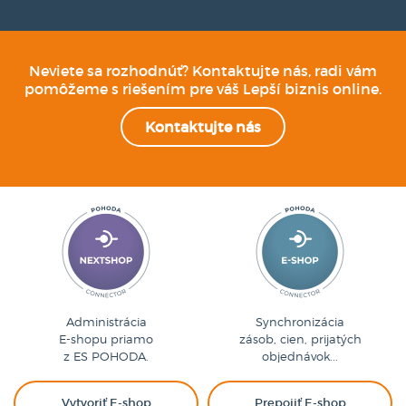
Neviete sa rozhodnúť? Kontaktujte nás, radi vám
pomôžeme s riešením pre váš Lepší biznis online.
Kontaktujte nás
Administrácia
Synchronizácia
E-shopu priamo
zásob, cien, prijatých
z ES POHODA.
objednávok...
Vytvoriť E-shop
Prepojiť E-shop