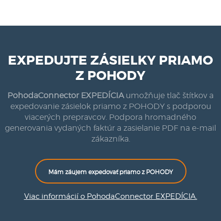
EXPEDUJTE ZÁSIELKY PRIAMO
Z POHODY
PohodaConnector EXPEDÍCIA
umožňuje tlač štítkov a
expedovanie zásielok priamo z POHODY s podporou
viacerých prepravcov. Podpora hromadného
generovania vydaných faktúr a zasielanie PDF na e-mail
zákazníka.
Mám záujem expedovať priamo z POHODY
Viac informácií o PohodaConnector EXPEDÍCIA.