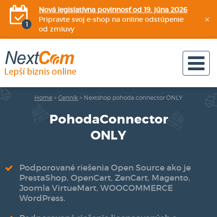
Nová legislatívna povinnosť od 19. júna 2026
×
Pripravte svoj e-shop na online odstúpenie
od zmluvy
Home
>
Cenník
>
Nextshop pohoda connector ONLY
PohodaConnector
ONLY
Podporované riešenia Open Source ako je
PrestaShop, OpenCart, ZenCart, Magento,
Joomla VirtueMart, WOOCOMMERCE
WordPress.