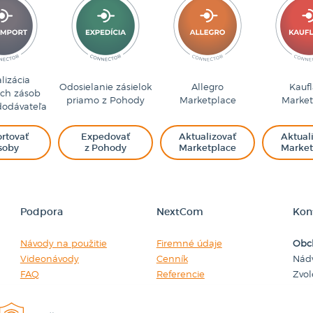
lizácia
Odosielanie zásielok
Allegro
Kauf
ých zásob
priamo z Pohody
Marketplace
Market
dodávateľa
rtovať
Expedovať
Aktualizovať
Aktual
soby
z Pohody
Marketplace
Market
Podpora
NextCom
Kon
Návody na použitie
Firemné údaje
Obc
Videonávody
Cenník
Nádv
FAQ
Referencie
Zvo
Nahlásiť incident
Obchodné podmienky
+ 42
place
TeamViewer
Používanie cookies
+ 42