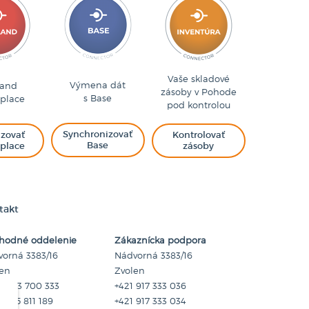
Vaše skladové
Výmena dát
land
zásoby v Pohode
s Base
place
pod kontrolou
Synchronizovať
izovať
Kontrolovať
Base
place
zásoby
takt
hodné oddelenie
Zákaznícka podpora
orná 3383/16
Nádvorná 3383/16
len
Zvolen
1 45 3 700 333
+421 917 333 036
1 905 811 189
+421 917 333 034