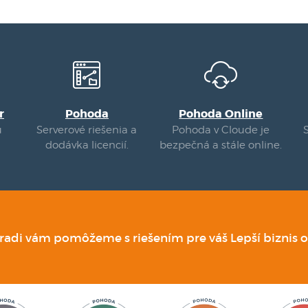
r
Pohoda
Pohoda Online
u
Serverové riešenia a
Pohoda v Cloude je
dodávka licencií.
bezpečná a stále online.
 radi vám pomôžeme s riešením pre váš Lepší biznis o