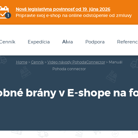
Nová legislatívna povinnosť od 19. júna 2026
Pripravte svoj e-shop na online odstúpenie od zmluvy
Cenník
Expedícia
AI
via
Podpora
Referenc
Home
>
Cenník
>
Video návody PohodaConnector
>
Manuál
Pohoda connector
obné brány v E-shope na