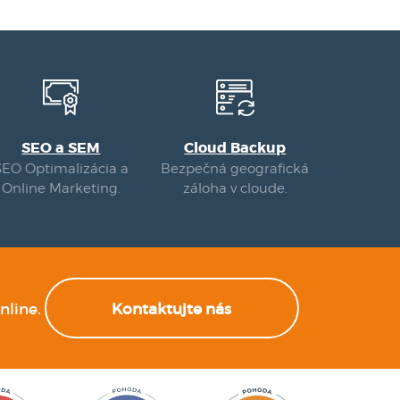
SEO a SEM
Cloud Backup
SEO Optimalizácia a
Bezpečná geografická
Online Marketing.
záloha v cloude.
nline.
Kontaktujte nás