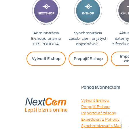
Administrácia
Synchronizácia
Aktua
E-shopu priamo
zásob, cien, prijatých
extern
z ES POHODA.
objednávok...
z feedu 
Impo
Vytvoriť E-shop
Prepojiť E-shop
zá
PohodaConnectors
Vytvoriť E-shop
Prepojiť E-shop
Importovať zásoby
Expedovať z Pohody
Synchronizovať s Market