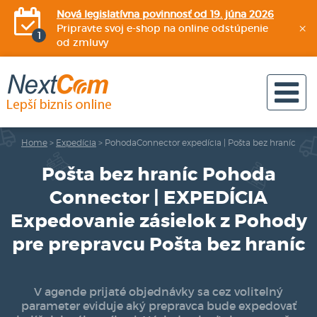
Nová legislatívna povinnosť od 19. júna 2026
×
Pripravte svoj e-shop na online odstúpenie
od zmluvy
Home
>
Expedícia
>
PohodaConnector expedícia | Pošta bez hraníc
Pošta bez hraníc Pohoda
Connector | EXPEDÍCIA
Expedovanie zásielok z Pohody
pre prepravcu Pošta bez hraníc
V agende prijaté objednávky sa cez volitelný
parameter eviduje aký prepravca bude expedovať