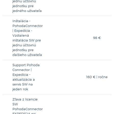
jednu účtovnú
jednotku pre
jedného uživateľa
Inštalácia -
PohodaConnector
| Expedícia -
Vzdialená
98 €
inštalácia SW pre
jednu účtovnú
jednotku pre
ďalšieho uživateľa
Support Pohoda
Connector |
Expedícia -
160 € | ročne
aktualizácia a
servis SW na
jeden rok
Zľava z licencie
SW
PohodaConnector
EXPEDÍCIA pri