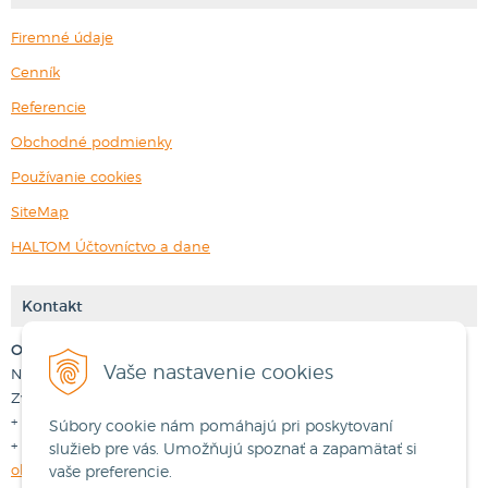
Firemné údaje
Cenník
Referencie
Obchodné podmienky
Používanie cookies
SiteMap
HALTOM Účtovníctvo a dane
Kontakt
Obchodné oddelenie
Zákaznícka podpora
Vaše nastavenie cookies
Nádvorná 3383/16
Nádvorná 3383/16
Zvolen
Zvolen
+ 421 45 3 700 333
+421 917 333 036
Súbory cookie nám pomáhajú pri poskytovaní
+ 421 905 811 189
+421 917 333 034
služieb pre vás. Umožňujú spoznať a zapamätať si
obchod@nextcom.sk
podpora@nextcom.sk
vaše preferencie.