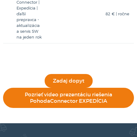
Connector |
Expedícia |
ďaľší
82 € | ročne
prepravca -
aktualizácia
a servis SW
na jeden rok
Zadaj dopyt
Pozrieť video prezentáciu riešenia
PohodaConnector EXPEDÍCIA