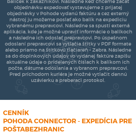
balíček k zákazníkovi. Následne keď chceme začat
objednávku expedovať vystavujeme z prijatej
objednávky v Pohode vydanú faktúru a cez externý
nástroj ju možeme poslať ako balík na expediciu
vybranému prepravcovi. Následne sa spustí externá
aplikácia, kde je možné upraviť informácie o balíkoch
a následne ich odoslať prepravcovi. Po úspešnom
odoslaní prepravcovi sa vytlačia štítky v PDF formate
alebo priamo na štítkovú tlačiareň - Zebra. Následne
sa do doplnkových údajov vo vydanej faktúre zapíšu
aktuálne údaje o pridelených číslach k balíkom ich
počte, dátume odoslania a vybranom prepravcovi.
Pred príchodom kuriéra je možné vytlačit dennú
uzávierku a preberaci protokol.
CENNÍK
POHODA CONNECTOR - EXPEDÍCIA PRE
POŠTABEZHRANIC