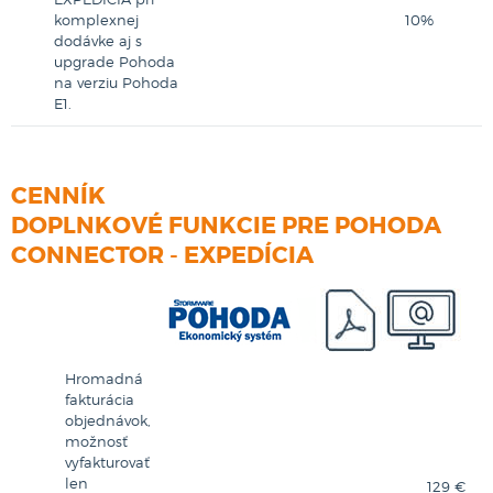
komplexnej
10%
dodávke aj s
upgrade Pohoda
na verziu Pohoda
E1.
CENNÍK
DOPLNKOVÉ FUNKCIE PRE POHODA
CONNECTOR - EXPEDÍCIA
Hromadná
fakturácia
objednávok,
možnosť
vyfakturovať
len
129 €