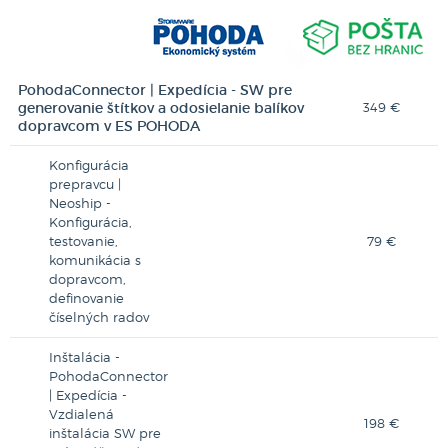
PohodaConnector | Expedícia - SW pre
generovanie štítkov a odosielanie balíkov
349 €
dopravcom v ES POHODA
Konfigurácia
prepravcu |
Neoship -
Konfigurácia,
testovanie,
79 €
komunikácia s
dopravcom,
definovanie
číselných radov
Inštalácia -
PohodaConnector
| Expedícia -
Vzdialená
198 €
inštalácia SW pre