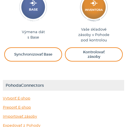
Vaše skladové
Výmena dát
zásoby v Pohode
s Base
pod kontrolou
Kontrolovať
Synchronizovať Base
zásoby
PohodaConnectors
Vytvoriť E-shop
Prepojiť E-shop
Importovať zásoby
Expedovať z Pohody