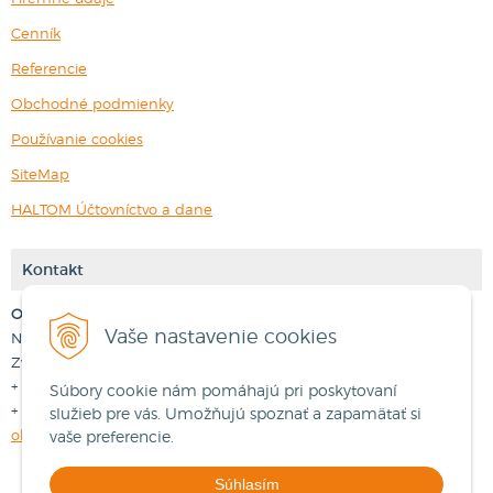
Cenník
Referencie
Obchodné podmienky
Používanie cookies
SiteMap
HALTOM Účtovníctvo a dane
Kontakt
Obchodné oddelenie
Zákaznícka podpora
Vaše nastavenie cookies
Nádvorná 3383/16
Nádvorná 3383/16
Zvolen
Zvolen
+ 421 45 3 700 333
+421 917 333 036
Súbory cookie nám pomáhajú pri poskytovaní
+ 421 905 811 189
+421 917 333 034
služieb pre vás. Umožňujú spoznať a zapamätať si
obchod@nextcom.sk
podpora@nextcom.sk
vaše preferencie.
Súhlasím