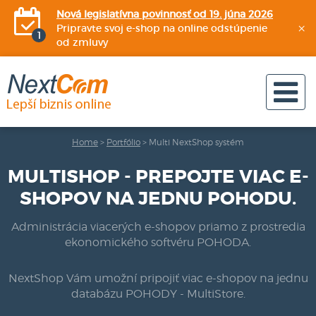
Nová legislatívna povinnosť od 19. júna 2026
×
Pripravte svoj e-shop na online odstúpenie
od zmluvy
Home
>
Portfólio
>
Multi NextShop systém
MULTISHOP - PREPOJTE VIAC E-
SHOPOV NA JEDNU POHODU.
Administrácia viacerých e-shopov priamo z prostredia
ekonomického softvéru POHODA.
NextShop Vám umožní pripojiť viac e-shopov na jednu
databázu POHODY - MultiStore.