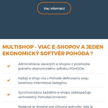
Viac informácií
MULTISHOP - VIAC E-SHOPOV A JEDEN
EKONOMICKÝ SOFTVÉR POHODA ?
Administrácia viacerých e-shopov z prostredia
jedného ekonomického softvéru POHODA.
Každý e-shop ma v Pohode definovanú svoju
koreňovú internetovú kategóriu.
Synchronizáciu každého e-shopu zabezpečuje
samostatný PohodaConnector.
Riešenie je vhodné pre účtovné jednotky, kde je