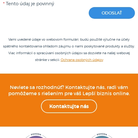
*
Tento údaj je povinný
Vami uvedené údaje vo webovom formulári, budú použité výlučne na účely
spätného kontaktovania ohľadom záujmu o nami poskytované produkty a služby.
Viac informácií o spracúvaní osobných údajov sa dozviete na našej webovej
stránke v sekcii:
Ochrana osobných údajov
Neviete sa rozhodnúť? Kontaktujte nás, radi vám
pomôžeme s riešením pre váš Lepší biznis online.
Kontaktujte nás