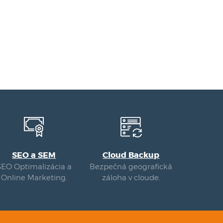
SEO a SEM
Cloud Backup
SEO Optimalizácia a
Bezpečná geografická
Online Marketing.
záloha v cloude.