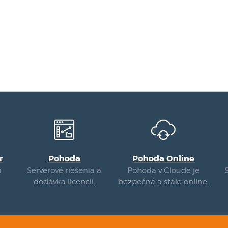
r
Pohoda
Pohoda Online
u
Serverové riešenia a
Pohoda v Cloude je
dodávka licencií.
bezpečná a stále online.