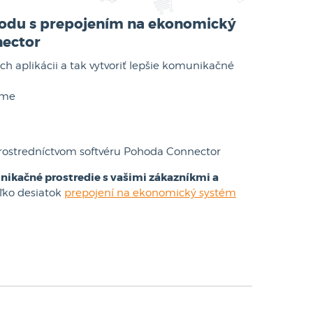
hodu s prepojením na ekonomický
nector
 aplikácii a tak vytvoriť lepšie komunikačné
sme
rostredníctvom softvéru Pohoda Connector
nikačné prostredie s vašimi zákazníkmi a
oľko desiatok
prepojení na ekonomický systém