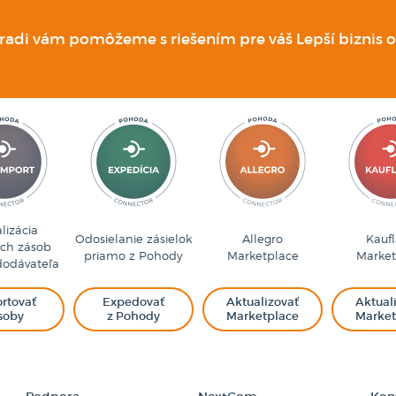
 radi vám pomôžeme s riešením pre váš Lepší biznis o
lizácia
Odosielanie zásielok
Allegro
Kauf
ých zásob
priamo z Pohody
Marketplace
Market
dodávateľa
rtovať
Expedovať
Aktualizovať
Aktual
soby
z Pohody
Marketplace
Market