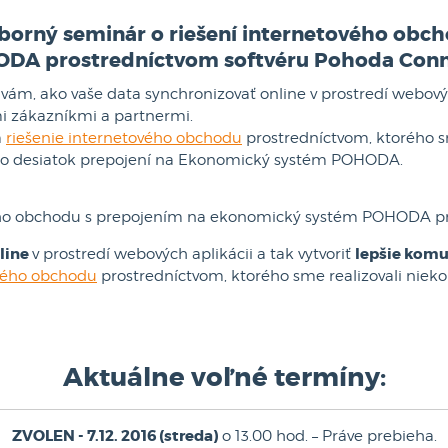
borný seminár o riešení internetového obc
DA prostredníctvom softvéru Pohoda Con
m, ako vaše data synchronizovať online v prostredí webových
mi zákazníkmi a partnermi.
m
riešenie internetového obchodu
prostredníctvom, ktorého 
oľko desiatok prepojení na Ekonomický systém POHODA.
ového obchodu s prepojením na ekonomický systém POHODA p
line
lepšie komu
v prostredí webových aplikácii a tak vytvoriť
ového obchodu
prostredníctvom, ktorého sme realizovali niek
Aktuálne voľné termíny:
ZVOLEN - 7.12. 2016 (streda)
o 13.00 hod. – Práve prebieha.