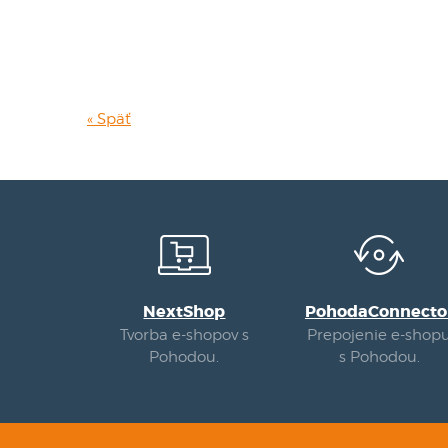
« Späť
NextShop
PohodaConnecto
Tvorba e-shopov s
Prepojenie e-shop
Pohodou.
s Pohodou.