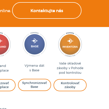
nline.
Kontaktujte nás
Vaše skladové
Výmena dát
land
zásoby v Pohode
s Base
place
pod kontrolou
Synchronizovať
izovať
Kontrolovať
Base
place
zásoby