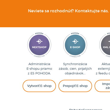
Neviete sa rozhodnúť? Kontaktujte nás,
Administrácia
Synchronizácia
Aktua
E-shopu priamo
zásob, cien, prijatých
extern
z ES POHODA.
objednávok...
z feedu 
Impo
Vytvoriť E-shop
Prepojiť E-shop
zá