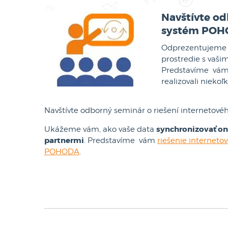
Navštívte od
systém POHO
Odprezentujeme vá
prostredie s vaši
Predstavíme vá
realizovali niek
Navštívte odborný seminár o riešení internet
synchronizovať on
Ukážeme vám, ako vaše data
partnermi
. Predstavíme vám
riešenie internet
POHODA
.