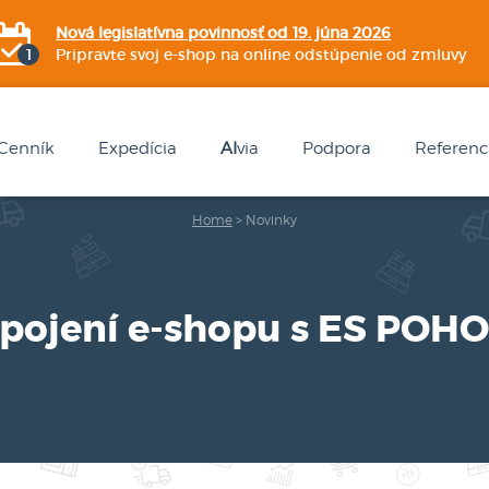
Nová legislatívna povinnosť od 19. júna 2026
Pripravte svoj e-shop na online odstúpenie od zmluvy
Cenník
Expedícia
AI
via
Podpora
Referenc
Home
>
Novinky
pojení e-shopu s ES POH