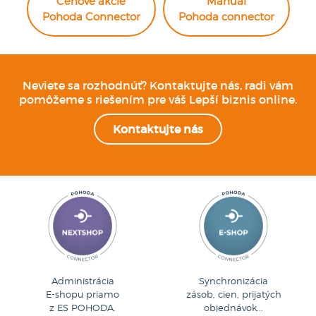
Cenové akcie
Manuál
Pohoda Connector
Pohoda connector
Neviete sa rozhodnúť? Kontaktujte nás, radi vám
pomôžeme s riešením pre váš Lepší biznis online.
Kontaktujte nás
Administrácia
Synchronizácia
E-shopu priamo
zásob, cien, prijatých
z ES POHODA.
objednávok...