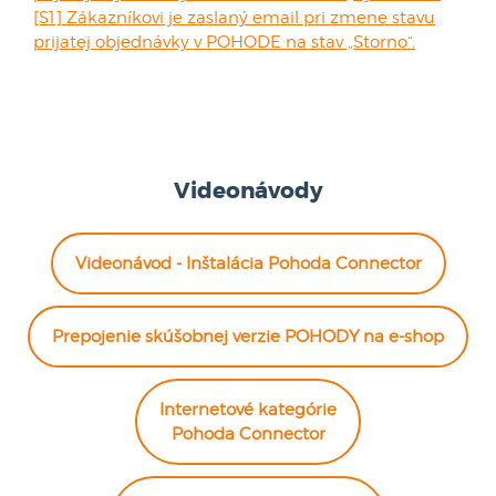
[S1] Zákazníkovi je zaslaný email pri zmene stavu
prijatej objednávky v POHODE na stav „Storno“.
Videonávody
Videonávod - Inštalácia Pohoda Connector
Prepojenie skúšobnej verzie POHODY na e-shop
Internetové kategórie
Pohoda Connector