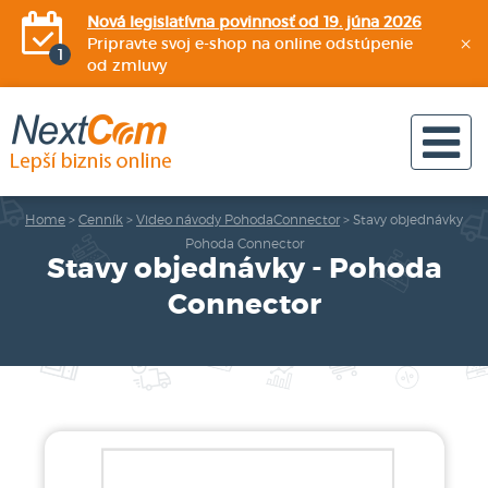
Nová legislatívna povinnosť od 19. júna 2026
×
Pripravte svoj e-shop na online odstúpenie
od zmluvy
Home
>
Cenník
>
Video návody PohodaConnector
>
Stavy objednávky
Pohoda Connector
Stavy objednávky - Pohoda
Connector