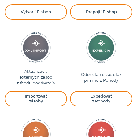
Vytvoriť E-shop
Prepojiť E-shop
Aktualizácia
Odosielanie zásielok
externých zásob
priamo z Pohody
z feedu dodávateľa
Importovať
Expedovať
zásoby
z Pohody